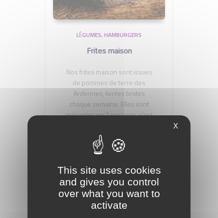
LÉGUMES
HAMBURGERS
Frites maison
Nos frites maison sont issues
de pommes de terre des
Ardennes, livrées brutes
chaque semaine. Elles sont
préparées en 2 cuissons, c’est
X
ça de la vraie frite maison !
3,50
€
This site uses cookies
and gives you control
over what you want to
activate