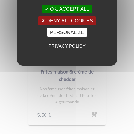
OK, ACCEPT ALL
DENY ALL COOKIES
PERSONALIZE
PRIVACY POLICY
LÉGUMES
HAMBURGERS
Frites maison & crème de
cheddar
Nos fameuses frites maison et
de la crème de cheddar ! Pour les
+ gourmands
5,50
€