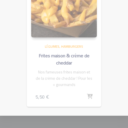
LÉGUMES
HAMBURGERS
Frites maison & crème de
cheddar
Nos fameuses frites maison et
de la crème de cheddar ! Pour les
+ gourmands
5,50
€