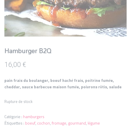
Hamburger B2Q
16,00
€
pain frais du boulanger, boeuf haché frais,
poitrine fumée
,
cheddar,
sauce barbecue maison fumée
, poivrons rôtis, salade
Rupture de stock
Catégorie :
hamburgers
Étiquettes :
boeuf
,
cochon
,
fromage
,
gourmand
,
légume